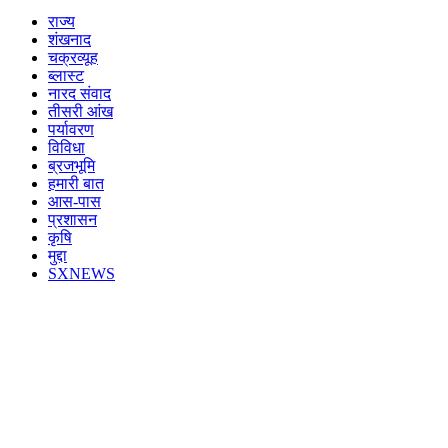
राज्य
शंखनाद
चक्रव्यूह
ब्लास्ट
नारद संवाद
तीसरी आंख
पर्यावरण
विविधा
ब्रजभूमि
हमारी बात
आस-पास
प्रशासन
कृषि
मुद्दा
SXNEWS