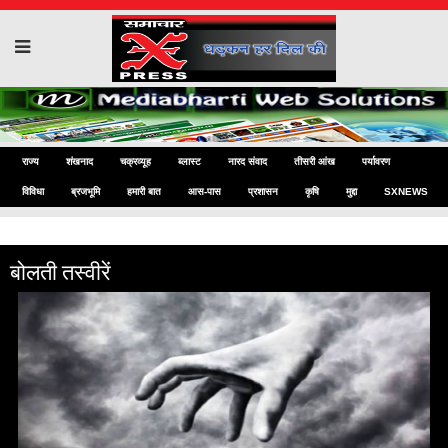
राज्य
शंखनाद
चक्रव्यूह
ब्लास्ट
नारद संवाद
तीसरी आंख
पर्यावरण
विविधा
ब्रजभूमि
हमारी बात
आस-पास
प्रशासन
कृषि
मुद्दा
SXNEWS
बोलती तस्वीरें