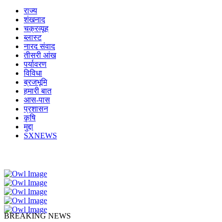
राज्य
शंखनाद
चक्रव्यूह
ब्लास्ट
नारद संवाद
तीसरी आंख
पर्यावरण
विविधा
ब्रजभूमि
हमारी बात
आस-पास
प्रशासन
कृषि
मुद्दा
SXNEWS
बोलती तस्वीरें
BREAKING NEWS